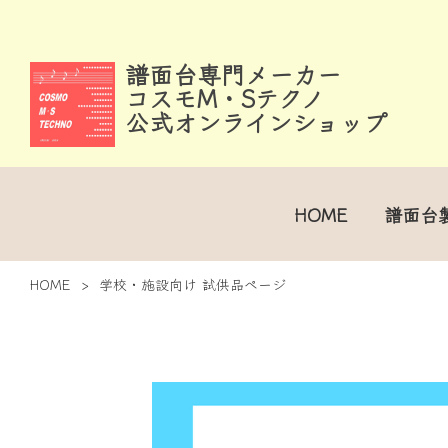
譜面台専門メーカー
コスモM・Sテクノ
公式オンラインショップ
HOME
譜面台
HOME
>
学校・施設向け 試供品ページ