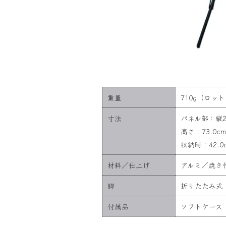
重量
710g（ロ
寸法
パネル部：縦21.
高さ：73.0cm 
収納時：42.0cm
材料／仕上げ
アルミ／焼き
脚
折りたたみ式
付属品
ソフトケース