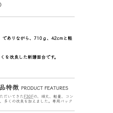
）
」でありながら、
710
ｇ、
42cm
と軽
くを改良した新譜面台です。
商品特徴
PRODUCT FEATURES
ただいてきた
F30F
の、頑丈、軽量、コン
、多くの改良を加えました。専用バック