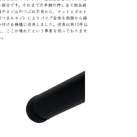
う部分です。それまでの早期の押し当て部品破
損やネジ山のつぶれ不良から、ナットとボルト
（つまみネジ）によりパイプ全体を両側から締
め付ける機構に改良しました。改良以来10年以
上、ここが壊れたという事象を伺っておりませ
ん。