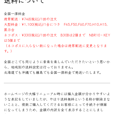
送料について
全国一律料金
通常配送：¥748(税込)/1回の注文
大型料金：¥1,100(税込)/1台につき F45,F50,F60,F70,H10,H15,
展示台
ネコポス：¥330(税込)/1回の注文 B30Bは2個まで NBR10・KEY
は5個まで
（ネコポスに入らない数になった場合は通常配送に変更となりま
す。）
全国どこでも同じように音楽を楽しんでいただきたいという思いか
ら、地域別の送料設定は行っておりません。
北海道でも沖縄でも離島でも全国一律料金で発送いたします。
ホームページの大幅リニューアル時には購入金額が分かりやすいよ
うな表記をしていましたが、やはり送料無料という名称が馴染まな
いことと、複数ご購入してくださるお客様にとって手続きが煩雑
になってしまうため、金額の内訳を全て表示することにしまし