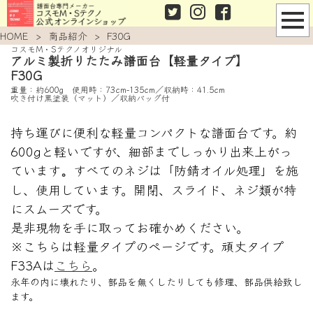
HOME
>
商品紹介
>
F30G
コスモM・Sテクノオリジナル
アルミ製折りたたみ譜面台【軽量タイプ】
F30G
重量：約600g 使用時：73cm-135cm／収納時：41.5cm
吹き付け黒塗装（マット）／収納バッグ付
持ち運びに便利な軽量コンパクトな譜面台です。約
600gと軽いですが、細部までしっかり出来上がっ
ています
すべてのネジは「防錆オイル処理」を施
。
し、使用しています。開閉、スライド、ネジ類が特
にスムーズです。
是非現物を手に取ってお確かめください。
※こちらは軽量タイプのページです。頑丈タイプ
F33A
は
こちら
。
永年の内に壊れたり、部品を無くしたりしても修理、部品供給致し
ます。