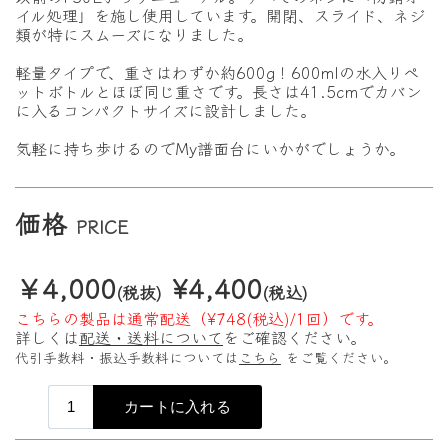
イル処理」を施し使用しています。
開閉、スライド、ネジ
類が特にスムーズになりました。
軽量タイプで、重さはわずか約600g！600mlの水入りペ
ットボトルとほぼ同じ重さです。長さは41.5cmでカバン
に入るコンパクトサイズに設計しました。
気軽に持ち歩けるのでMy譜面台にいかがでしょうか。
価格
PRICE
￥4,000
¥4,400
(税抜)
(税込)
こちらの製品は通常配送（¥748(税込)/1回）です。
詳しくは
配送・送料について
をご確認ください。
代引手数料・振込手数料については
こちら
をご覧ください。