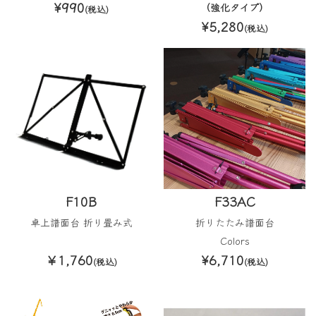
¥990
（強化タイプ）
(税込)
¥5,280
(税込)
F10B
F33AC
卓上譜面台 折り畳み式
折りたたみ譜面台
Colors
￥1,760
¥6,710
(税込)
(税込)