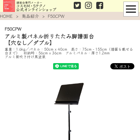
HOME
>
商品紹介
>
F50CPW
F50CPW
アルミ製パネル折りたたみ脚譜面台
【穴なし／ダブル】
重量：1.6kg／パネル：50cm x 40cm 高さ：75cm - 155cm（譜面を載せる
台まで） 収納時：56cm x 36cm アルミパネル：厚さ1.2mm
アルミ製吹き付け黒塗装